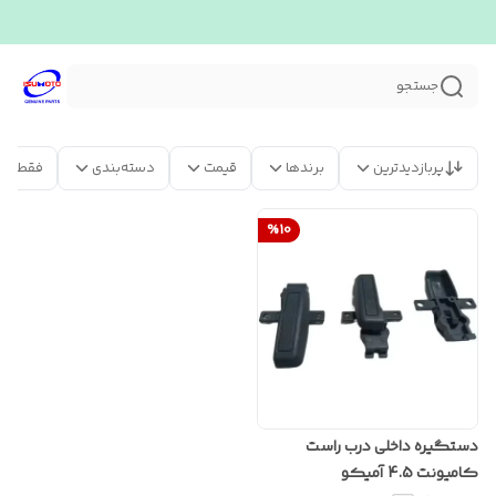
جستجو
پربازدیدترین
برندها
قیمت
دسته‌بندی
فقط مح
%
10
دستگیره داخلی درب راست
کامیونت 4.5 آمیکو