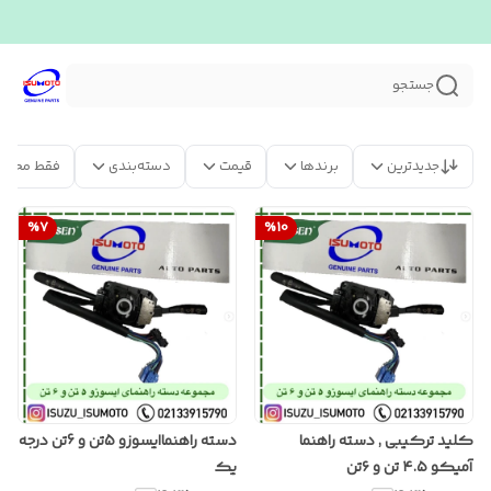
جستجو
جدیدترین
برندها
قیمت
دسته‌بندی
فقط محصو
%
7
%
10
کلید ترکیبی , دسته راهنما
دسته راهنماایسوزو 5تن و 6تن درجه
آمیکو ۴.۵ تن و ۶تن
یک