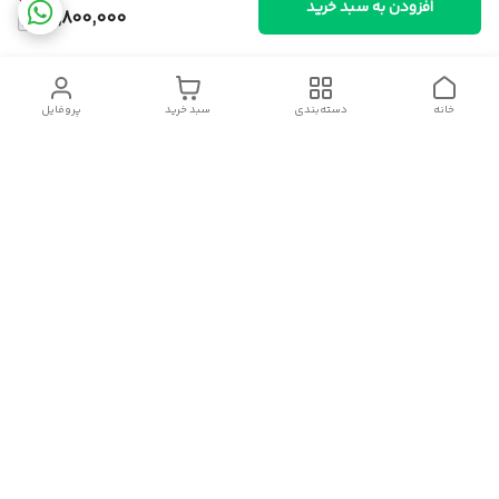
افزودن به سبد خرید
14,800,000
خانه
دسته‌بندی
سبد خرید
پروفایل
دسترسی سریع
سیاست حریم خصوصی
قوانین و مقررات
شکایات
درباره ایسوموتو
تماس با ما