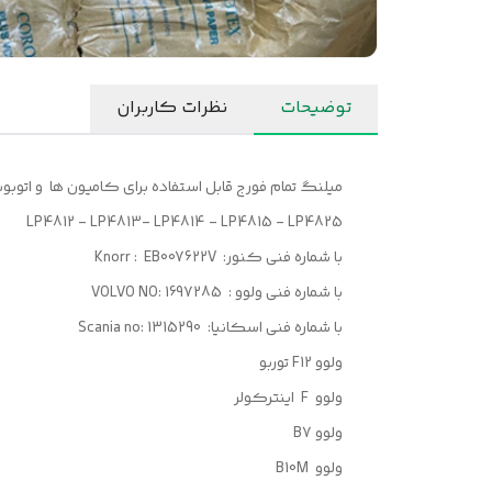
توضیحات
نظرات کاربران
میلنگ تمام فورج قابل استفاده برای کامیون ها و اتوب
LP4812 - LP4813- LP4814 - LP4815 - LP4825
با شماره فنی کنور: Knorr : EB007622V
با شماره فنی ولوو : VOLVO NO: 1697285
با شماره فنی اسکانیا: Scania no: 1315290
ولوو F12 توربو
ولوو F اینترکولر
ولوو B7
ولوو B10M