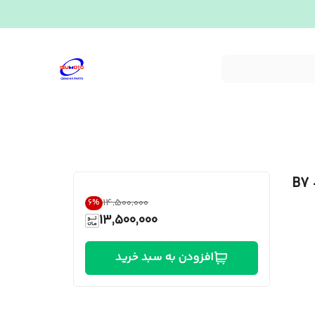
 ماک ولوو B7 -F12
۱۴٬۵۰۰٬۰۰۰
6
%
13,500,000
افزودن به سبد خرید