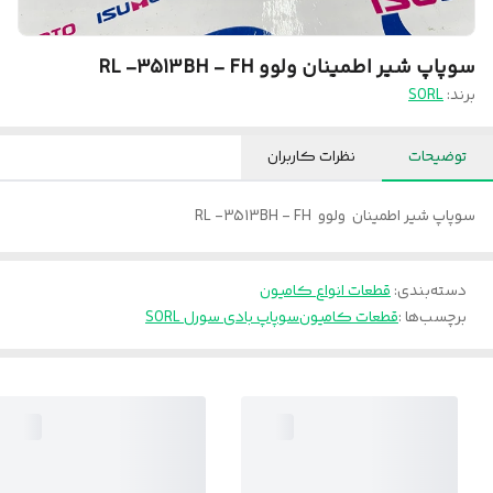
سوپاپ شیر اطمینان ولوو RL -3513BH - FH
برند:
SORL
توضیحات
نظرات کاربران
سوپاپ شیر اطمینان ولوو RL -3513BH - FH
دسته‌بندی
:
قطعات انواع کامیون
برچسب‌ها :
قطعات کامیون
سوپاپ بادی سورل SORL