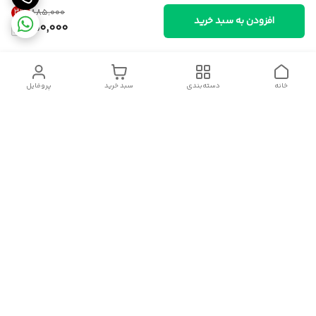
3
%
۸۸۵٬۰۰۰
افزودن به سبد خرید
850,000
خانه
دسته‌بندی
سبد خرید
پروفایل
دسترسی سریع
سیاست حریم خصوصی
قوانین و مقررات
شکایات
درباره ایسوموتو
تماس با ما