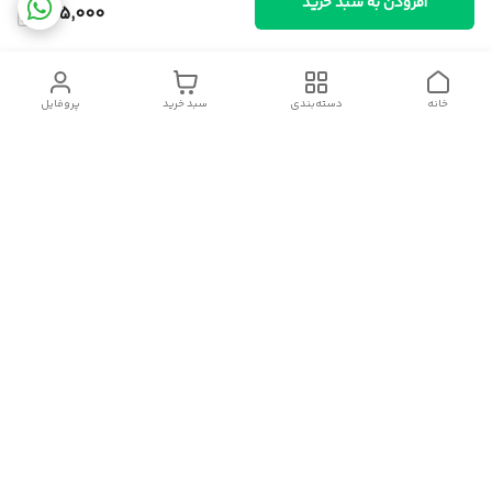
افزودن به سبد خرید
685,000
خانه
دسته‌بندی
سبد خرید
پروفایل
دسترسی سریع
سیاست حریم خصوصی
قوانین و مقررات
شکایات
درباره ایسوموتو
تماس با ما
برای اطلاعات بیشتر با شماره های فروشگاه تماس حاصل فرمایید