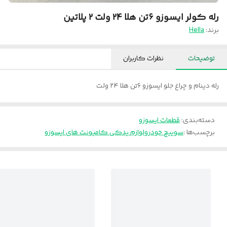
رله کولر ایسوزو ۶تن هلا ۲۴ ولت ۲ پلاتین
برند:
Hella
توضیحات
نظرات کاربران
رله دینام و چراغ جلو ایسوزو ۶تن هلا ۲۴ ولت
دسته‌بندی
:
قطعات ایسوزو
برچسب‌ها :
سوییچ خودرو
لوازم یدکی کامیونت های ایسوزو