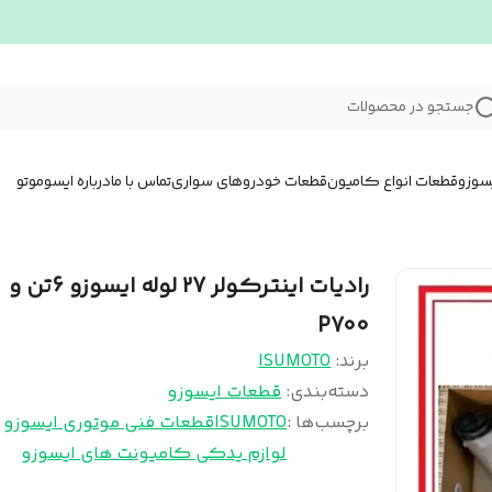
جستجو در محصولات
سوزو
قطعات انواع کامیون
قطعات خودروهای سواری
تماس با ما
درباره ایسوموتو
رادیات اینترکولر 27 لوله ایسوزو 6تن و
P700
برند:
ISUMOTO
دسته‌بندی
:
قطعات ایسوزو
برچسب‌ها :
ISUMOTO
قطعات فنی موتوری ایسوزو
لوازم یدکی کامیونت های ایسوزو