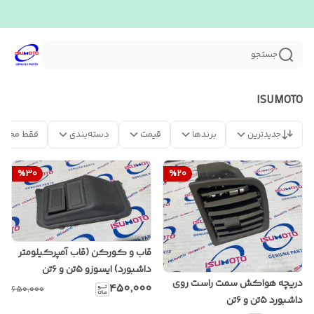
جستجو
ISUMOTO
جدیدترین
برندها
قیمت
دسته‌بندی
فقط محصو
%
30
%
20
قاب و کورکن (قاب آمپرکیلومتر
داشبورد) ایسوزو ۵تن و ۶تن
دریچه هواکش سمت راست روی
۴۵۰٬۰۰۰
۶۵۰٬۰۰۰
داشبورد ۵تن و ۶تن