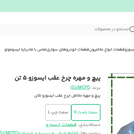
جستجو در محصولات
سوزو
قطعات انواع کامیون
قطعات خودروهای سواری
تماس با ما
درباره ایسوموتو
پیچ و مهره چرخ عقب ایسوزو ۵ تن
برند:
ISUMOTO
پیچ و مهره کامل چرخ عقب ایسوزو ۵تن
سمت راست R
سمت چپ L
دسته‌بندی
:
قطعات ایسوزو
برچسب‌ها :
لوازم چرخی و زیربندی ایسوزو
ISUMOTO