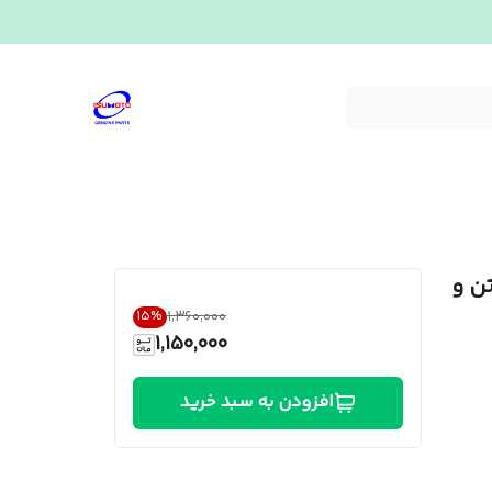
بساط رادیات پشت اتاق ایسوزو ۶ تن و
۱٬۳۶۰٬۰۰۰
15
%
1,150,000
افزودن به سبد خرید