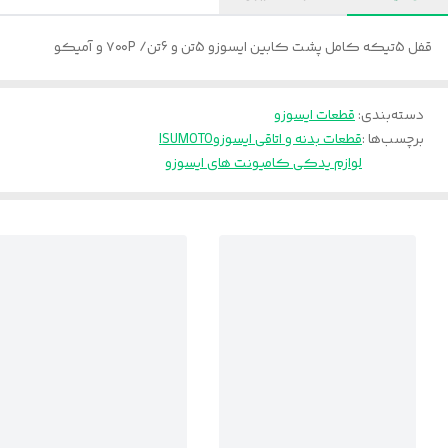
قفل 5تیکه کامل پشت کابین ایسوزو 5تن و 6تن/ ۷۰۰P و آمیکو
دسته‌بندی
:
قطعات ایسوزو
برچسب‌ها :
قطعات بدنه و اتاقی ایسوزو
ISUMOTO
لوازم یدکی کامیونت های ایسوزو