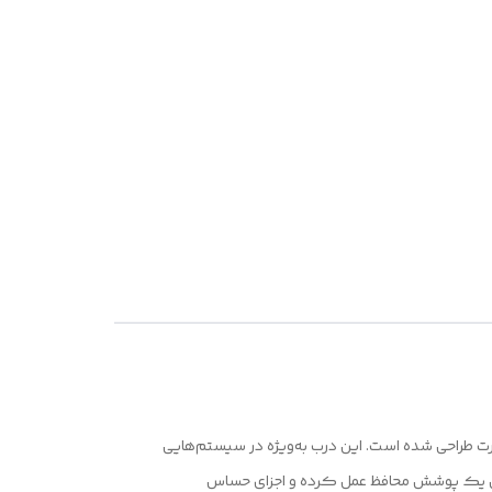
 طراحی شده است. این درب به‌ویژه در سیستم‌هایی
ت داخلی در برابر فشارهای زیاد، گرد و غبار و سایر شرایط محیطی دشوار دارند، کاربرد دارد. درب 6 تن R به‌عنوان یک پوشش محافظ عمل کرده و اجزای حساس