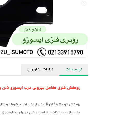
توضیحات
نظرات کاربران
روکش فلزی کامل بیرونی درب ایسوزو 5تن و 6تن سمت شاگرد راست برند ISUMOTO
روکش درب 5 و 6 تن R
یکی از مدل‌های پیشرفته و مقا