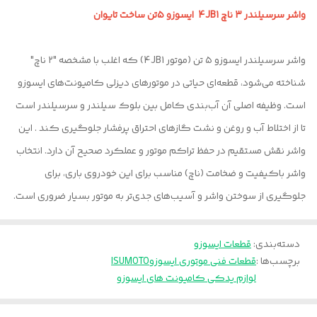
واشر سرسیلندر 3 ناچ 4JB1 ایسوزو ۵تن ساخت تایوان
واشر سرسیلندر ایسوزو ۵ تن (موتور 4JB1) که اغلب با مشخصه "۲ ناچ"
شناخته می‌شود، قطعه‌ای حیاتی در موتورهای دیزلی کامیونت‌های ایسوزو
است. وظیفه اصلی آن آب‌بندی کامل بین بلوک سیلندر و سرسیلندر است
تا از اختلاط آب و روغن و نشت گازهای احتراق پرفشار جلوگیری کند . این
واشر نقش مستقیم در حفظ تراکم موتور و عملکرد صحیح آن دارد. انتخاب
واشر باکیفیت و ضخامت (ناچ) مناسب برای این خودروی باری، برای
جلوگیری از سوختن واشر و آسیب‌های جدی‌تر به موتور بسیار ضروری است.
دسته‌بندی
:
قطعات ایسوزو
برچسب‌ها :
قطعات فنی موتوری ایسوزو
ISUMOTO
لوازم یدکی کامیونت های ایسوزو