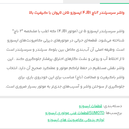
واشر سرسیلندر ۲ناچ 4JB1 ایسوزو ۵تن تایوان با کیفیت بالا
واشر سرسیلندر ایسوزو ۵ تن (موتور 4JB1) که اغلب با مشخصه "۲ ناچ"
شناخته می‌شود، قطعه‌ای حیاتی در موتورهای دیزلی کامیونت‌های ایسوزو
است. وظیفه اصلی آن آب‌بندی کامل بین بلوک سیلندر و سرسیلندر است
تا از اختلاط آب و روغن و نشت گازهای احتراق پرفشار جلوگیری کند . این
واشر نقش مستقیم در حفظ تراکم موتور و عملکرد صحیح آن دارد. انتخاب
واشر باکیفیت و ضخامت (ناچ) مناسب برای این خودروی باری، برای
جلوگیری از سوختن واشر و آسیب‌های جدی‌تر به موتور بسیار ضروری است.
دسته‌بندی
:
قطعات ایسوزو
برچسب‌ها :
ISUMOTO
قطعات فنی موتوری ایسوزو
لوازم یدکی کامیونت های ایسوزو