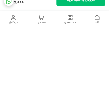
افزودن به سبد خرید
375,000
خانه
دسته‌بندی
سبد خرید
پروفایل
دسترسی سریع
سیاست حریم خصوصی
قوانین و مقررات
شکایات
درباره ایسوموتو
تماس با ما
برای اطلاعات بیشتر با شماره های فروشگاه تماس حاصل فرمایید