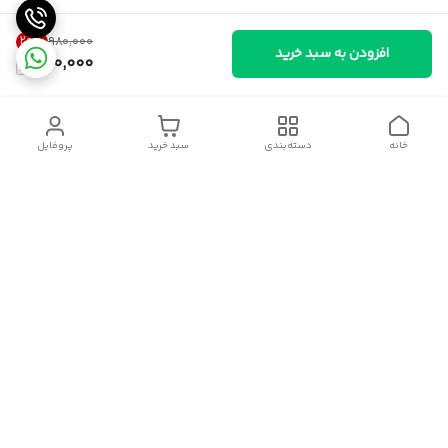
20
%
۹۸۰٬۰۰۰
افزودن به سبد خرید
780,000
خانه
دسته‌بندی
سبد خرید
پروفایل
دسترسی سریع
سیاست حریم خصوصی
قوانین و مقررات
شکایات
درباره ایسوموتو
تماس با ما