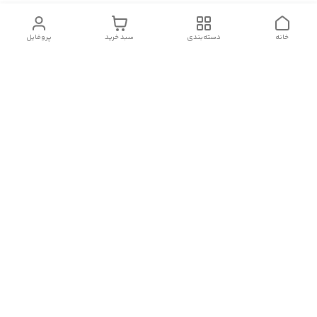
خانه
دسته‌بندی
سبد خرید
پروفایل
دسترسی سریع
سیاست حریم خصوصی
قوانین و مقررات
شکایات
درباره ایسوموتو
تماس با ما
برای اطلاعات بیشتر با شماره های فروشگاه تماس حاصل فرمایید
02133915790