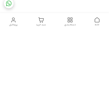
خانه
دسته‌بندی
سبد خرید
پروفایل
دسترسی سریع
سیاست حریم خصوصی
قوانین و مقررات
شکایات
درباره ایسوموتو
تماس با ما