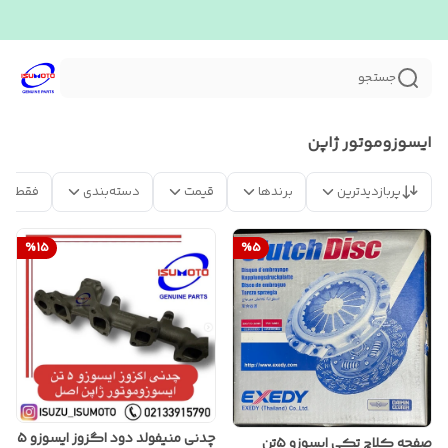
جستجو
ایسوزوموتور ژاپن
پربازدیدترین
برندها
قیمت
دسته‌بندی
فقط مح
%
15
%
5
چدنی منیفولد دود اگزوز ایسوزو ۵
صفحه کلاچ تکی ایسوزو ۵تن