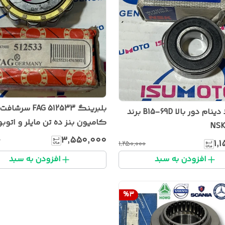
بلبرینگ 512533 FAG سرشافت
بلبرینگ دینام دور بالا B15-69D برند
کامیون بنز ده تن مایلر و
NSK
۳۰۲
۳٬۵۵۰٬۰۰۰
۰
۱٬
۱٬۲۵۰٬۰۰۰
افزودن به سبد
افزودن به سبد
%
3