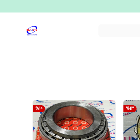
%
10
%
13