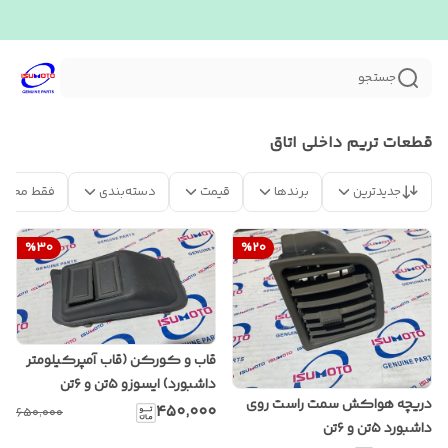
جستجو
قطعات تریم داخلی اتاق
جدیدترین
برندها
قیمت
دسته‌بندی
فقط محصو
%
30
%
20
قاب و کورکن (قاب آمپرکیلومتر
داشبورد) ایسوزو ۵تن و ۶تن
دریچه هواکش سمت راست روی
۴۵۰٬۰۰۰
۶۵۰٬۰۰۰
داشبورد ۵تن و ۶تن