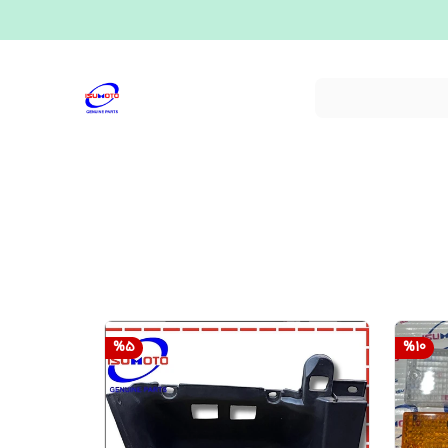
%
5
%
10