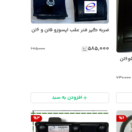
ضربه گیر فنر عقب ایسوزو 5تن و 6تن
۵۸۵٬۰۰۰
۶۷۵٬۰۰۰
گلگیر پشت چرخ جلو ایسوزو ۵و۶تن
۷۳۰٬۰۰۰
افزودن به سبد
%
3
%
6